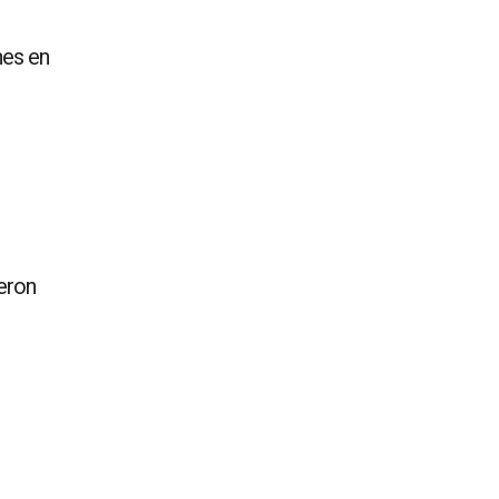
nes en
eron