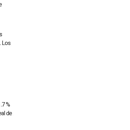
e
s
. Los
1.7 %
eal de