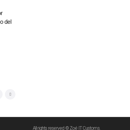
or
o del
All rights reserved © Zoé IT Customs.