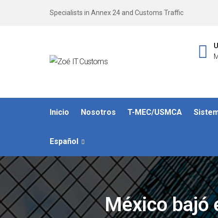
Specialists in Annex 24 and Customs Traffic
U
M
Inicio
Nosotros
T-MEC/USMCA
Siste
Español
México bajó 