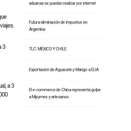
aduanas se puedan realizar por internet
que
Futura eliminación de impuetos en
viajes.
Argentina
a 3
TLC: MÉXICO Y CHILE
Exportación de Aguacate y Mango a EUA
al, a 3
El e-commerce de China representa golpe
,000
a Mipymes y artesanos.