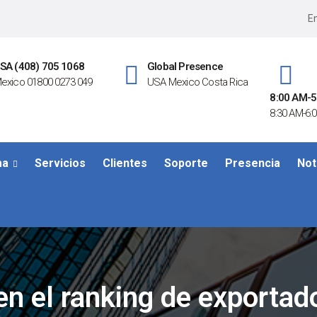
Em
SA (408) 705 1068
Global Presence
exico 01800 0273 049
USA Mexico Costa Rica
8:00 AM-5
8:30 AM-6:0
ma
Servicios
Clientes
Soporte
Presencia
Not
en el ranking de exportad