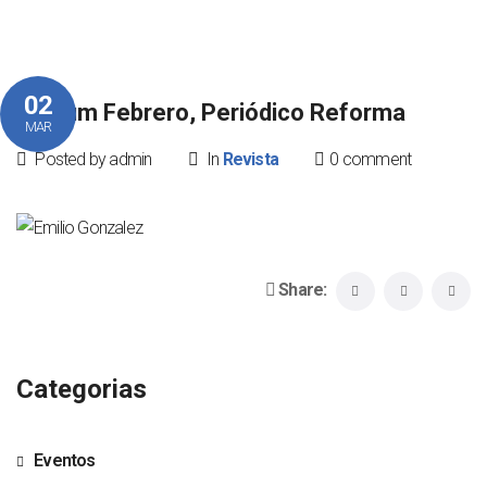
02
Pódium Febrero, Periódico Reforma
MAR
Posted by admin
In
Revista
0 comment
Share:
Categorias
Eventos