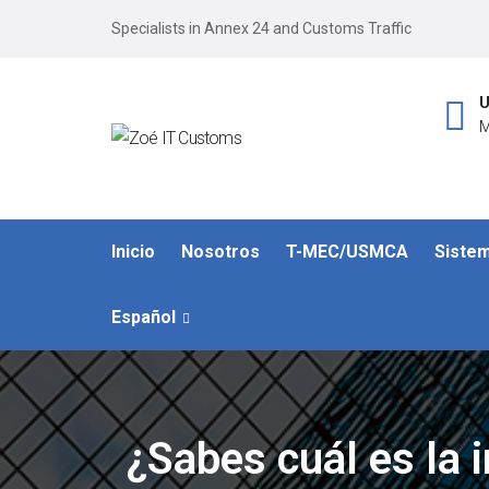
Specialists in Annex 24 and Customs Traffic
U
M
Inicio
Nosotros
T-MEC/USMCA
Siste
Español
¿Sabes cuál es la 