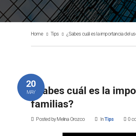
Home
Tips
¿Sabes cuál es la importancia del us
20
¿Sabes cuál es la impo
MAY
familias?
Posted by Melina Orozco
In
Tips
0 c