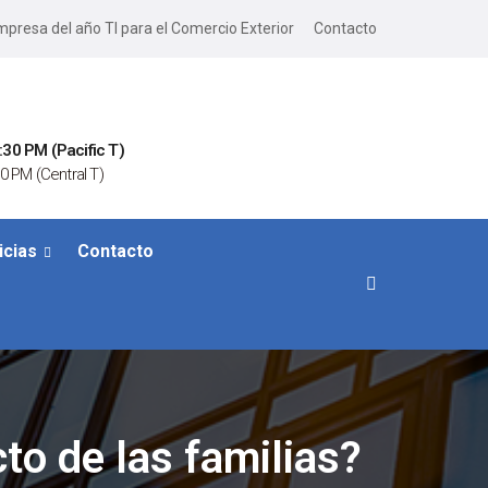
presa del año TI para el Comercio Exterior
Contacto
:30 PM (Pacific T)
0 PM (Central T)
icias
Contacto
to de las familias?