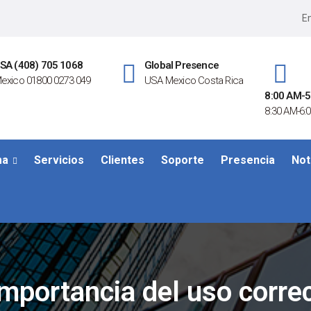
Em
SA (408) 705 1068
Global Presence
exico 01800 0273 049
USA Mexico Costa Rica
8:00 AM-5
8:30 AM-6:0
ma
Servicios
Clientes
Soporte
Presencia
Not
importancia del uso correc