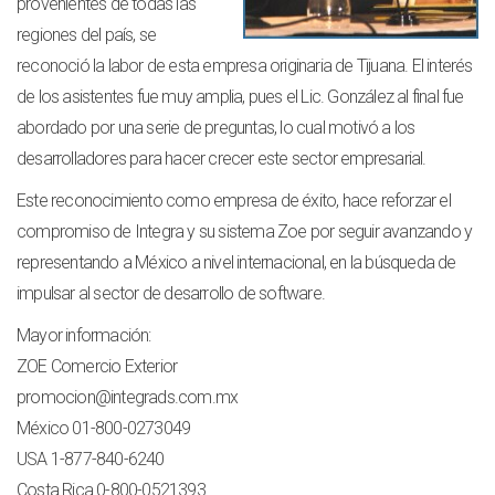
provenientes de todas las
regiones del país, se
reconoció la labor de esta empresa originaria de Tijuana. El interés
de los asistentes fue muy amplia, pues el Lic. González al final fue
abordado por una serie de preguntas, lo cual motivó a los
desarrolladores para hacer crecer este sector empresarial.
Este reconocimiento como empresa de éxito, hace reforzar el
compromiso de Integra y su sistema Zoe por seguir avanzando y
representando a México a nivel internacional, en la búsqueda de
impulsar al sector de desarrollo de software.
Mayor información:
ZOE Comercio Exterior
promocion@integrads.com.mx
México 01-800-0273049
USA 1-877-840-6240
Costa Rica 0-800-0521393