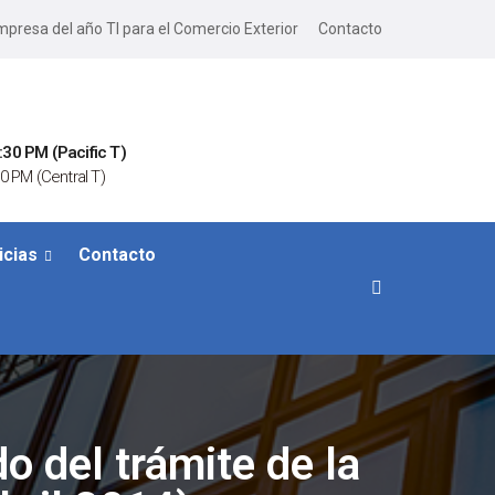
presa del año TI para el Comercio Exterior
Contacto
:30 PM (Pacific T)
0 PM (Central T)
icias
Contacto
o del trámite de la