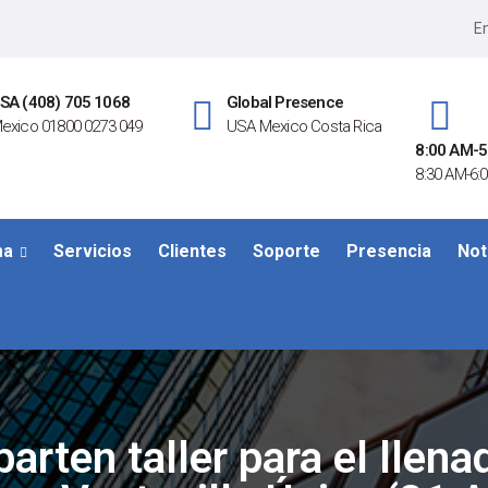
Em
SA (408) 705 1068
Global Presence
exico 01800 0273 049
USA Mexico Costa Rica
8:00 AM-5
8:30 AM-6:0
ma
Servicios
Clientes
Soporte
Presencia
Not
en taller para el llenad