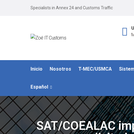
Specialists in Annex 24 and Customs Traffic
U
M
Inicio
Nosotros
T-MEC/USMCA
Siste
Español
SAT/COEALAC impart