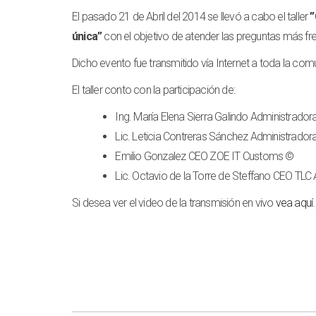
El pasado 21 de Abril del 2014 se llevó a cabo el taller
”
única”
con el objetivo de atender las preguntas más f
Dicho evento fue transmitido vía Internet a toda la co
El taller conto con la participación de:
Ing. María Elena Sierra Galindo Administrador
Lic. Leticia Contreras Sánchez Administrador
Emilio Gonzalez CEO ZOE IT Customs ©
Lic. Octavio de la Torre de Steffano CEO TL
Si desea ver el video de la transmisión en vivo
vea aquí
.