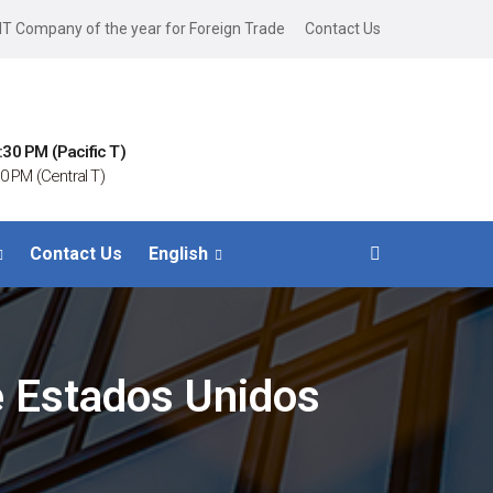
IT Company of the year for Foreign Trade
Contact Us
:30 PM (Pacific T)
0 PM (Central T)
Contact Us
English
e Estados Unidos