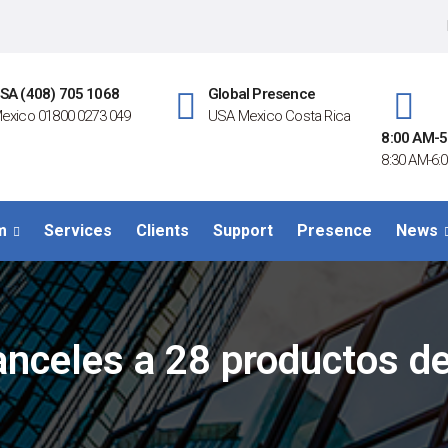
SA (408) 705 1068
Global Presence
exico 01800 0273 049
USA Mexico Costa Rica
8:00 AM-5
8:30 AM-6:0
m
Services
Clients
Support
Presence
News
ranceles a 28 productos d