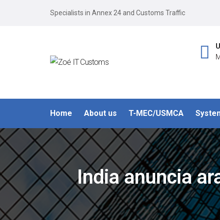
Specialists in Annex 24 and Customs Traffic
U
M
Home
About us
T-MEC/USMCA
Syste
India anuncia a