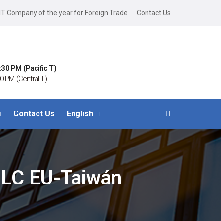
IT Company of the year for Foreign Trade
Contact Us
:30 PM (Pacific T)
0 PM (Central T)
Contact Us
English
TLC EU-Taiwán