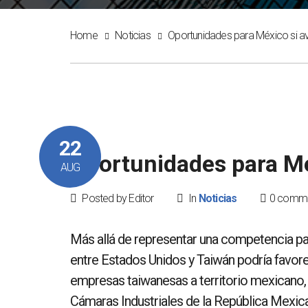
Home
Noticias
Oportunidades para México si a
22
Oportunidades para M
AUG
Posted by Editor
In
Noticias
0 comm
Más allá de representar una competencia par
entre Estados Unidos y Taiwán podría favore
empresas taiwanesas a territorio mexicano,
Cámaras Industriales de la República Mexic