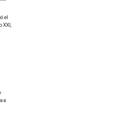
ó el
o XXI,
y
a a