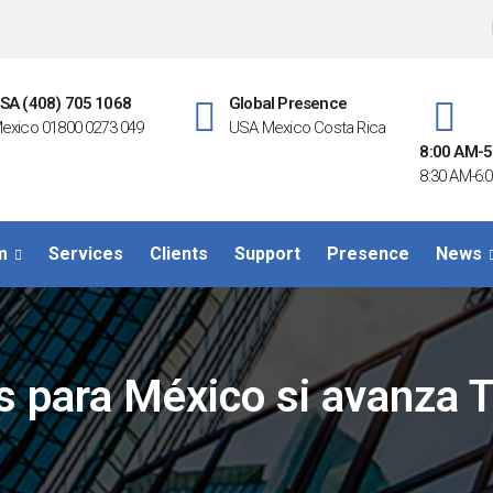
SA (408) 705 1068
Global Presence
exico 01800 0273 049
USA Mexico Costa Rica
8:00 AM-5
8:30 AM-6:0
m
Services
Clients
Support
Presence
News
s para México si avanza 