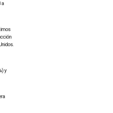
 a
ltimos
ucción
Unidos.
%) y
era