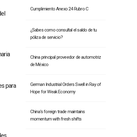
Cumplimiento Anexo 24 Rubro C
del
¿Sabes como consultal el saldo de tu
póliza de servicio?
naria
China principal proveedor de automotriz
de México
German Industrial Orders Swell in Ray of
es para
Hope for Weak Economy
China’s foreign trade maintains
momentum with fresh shifts
les.