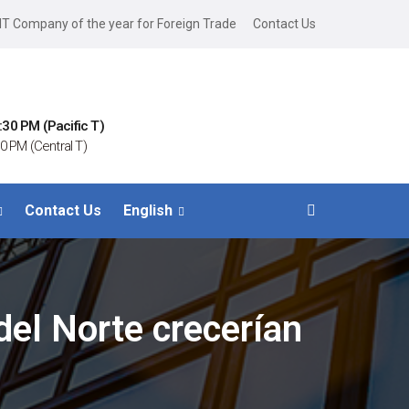
IT Company of the year for Foreign Trade
Contact Us
:30 PM (Pacific T)
0 PM (Central T)
Contact Us
English
del Norte crecerían