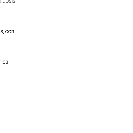
a dosis
s, con
rica