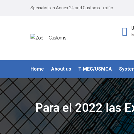
Specialists in Annex 24 and Customs Traffic
U
M
Home
About us
T-MEC/USMCA
Syste
Para el 2022 las E