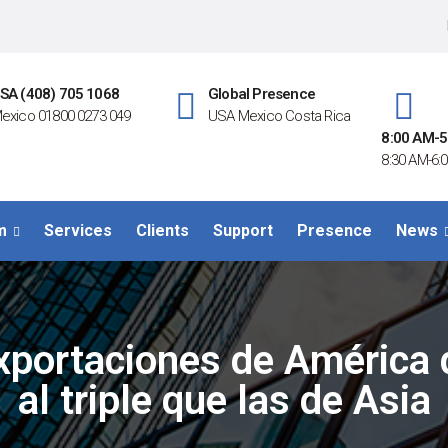
SA (408) 705 1068
Global Presence
exico 01800 0273 049
USA Mexico Costa Rica
8:00 AM-5
8:30 AM-6:0
m
Services
Clients
Support
Presence
News
xportaciones de América 
al triple que las de Asia