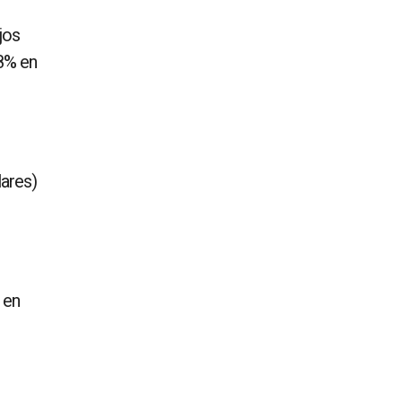
jos
.8% en
lares)
 en