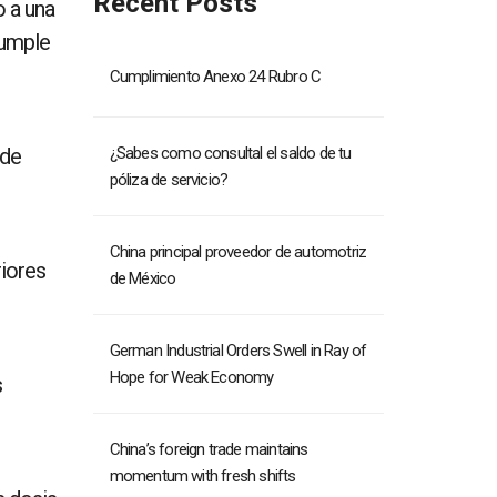
Recent Posts
o a una
cumple
Cumplimiento Anexo 24 Rubro C
 de
¿Sabes como consultal el saldo de tu
póliza de servicio?
China principal proveedor de automotriz
riores
de México
German Industrial Orders Swell in Ray of
Hope for Weak Economy
s
China’s foreign trade maintains
momentum with fresh shifts