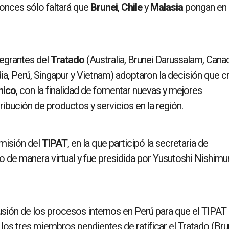
nces sólo faltará que
Brunei
,
Chile
y
Malasia
pongan en
tegrantes del
Tratado
(Australia, Brunei Darussalam, Cana
ia, Perú, Singapur y Vietnam) adoptaron la decisión que c
nico
, con la finalidad de fomentar nuevas y mejores
ibución de productos y servicios en la región.
omisión del
TIPAT
, en la que participó la secretaria de
bo de manera virtual y fue presidida por Yusutoshi Nishimur
usión de los procesos internos en Perú para que el TIPAT
 los tres miembros pendientes de ratificar el Tratado (Bru