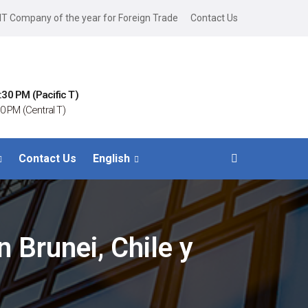
IT Company of the year for Foreign Trade
Contact Us
:30 PM (Pacific T)
0 PM (Central T)
Contact Us
English
n Brunei, Chile y