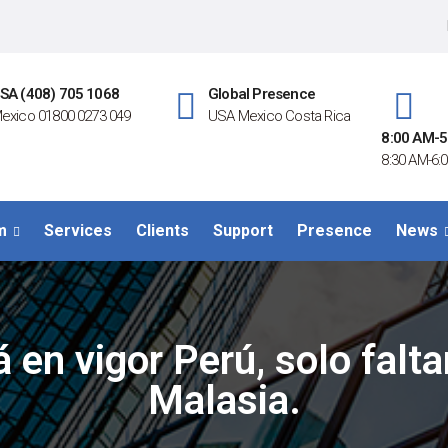
SA (408) 705 1068
Global Presence
exico 01800 0273 049
USA Mexico Costa Rica
8:00 AM-5
8:30 AM-6:0
m
Services
Clients
Support
Presence
News
 en vigor Perú, solo falta
Malasia.