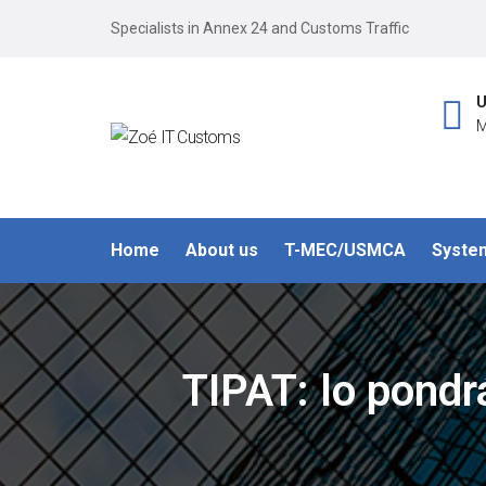
Specialists in Annex 24 and Customs Traffic
U
M
Home
About us
T-MEC/USMCA
Syste
TIPAT: lo pondrá